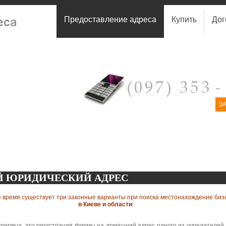
Предоставление адреса
Купить
Дог
З
Й ЮРИДИЧЕСКИЙ АДРЕС
 время существует три законные варианты при поиска местонахождение биз
в Киеве и области
:
-первых, это регистрация фирмы на домашний адрес одного из учредителей.