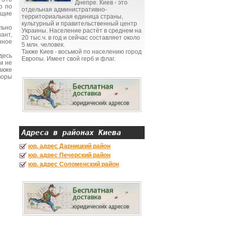
Днепре. Киев - это
о по
отдельная административно-
ющие
территориальная единица страны,
культурный и правительственный центр
льно
Украины. Население растёт в среднем на
ант,
20 тыс.ч. в год и сейчас составляет около
нное
5 млн. человек.
Также Киев - восьмой по населению город
десь
Европы. Имеет свой герб и флаг.
м не
акже
воры
Адреса в районах Киева
юр. адрес Дарницкий район
юр. адрес Печерский район
юр. адрес Соломенский район