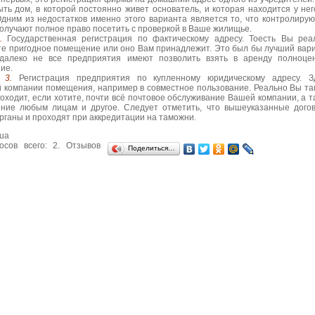
ть дом, в которой постоянно живет основатель, и которая находится у нег
Одним из недостатков именно этого варианта является то, что контролиру
олучают полное право посетить с проверкой в Ваше жилищье.
2.
Государственная регистрация по фактическому адресу. Тоесть Вы реа
е пригодное помещение или оно Вам принадлежит. Это был бы лучший вари
 далеко не все предприятия имеют позволить взять в аренду полноце
ие.
3.
Регистрация предприятия по купленному юридическому адресу. З
 компании помещения, например в совместное пользование. Реально Вы та
оходит, если хотите, почти всё почтовое обслуживание Вашей компании, а т
ние любым лицам и другое. Следует отметить, что вышеуказанные дого
рганы и проходят при аккредитации на таможни.
.ua
осов всего:
2
. Отзывов
Поделиться…